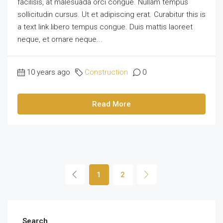
facilisis, at malesuada orci congue. Nullam tempus
sollicitudin cursus. Ut et adipiscing erat. Curabitur this is
a text link libero tempus congue. Duis mattis laoreet
neque, et ornare neque...
10 years ago
Construction
0
Read More
1
2
Search